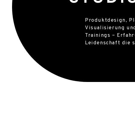
Wir gestalten pra
Produktdesign, P
perfekten Kombin
Visualisierung un
Ästhetik, Funktion
Trainings – Erfah
und Ökonomie. Für
Leidenschaft die s
Handel und Privat