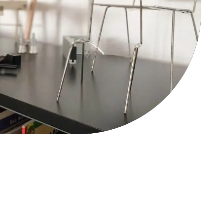
er Wissen geben wir weiter: 3D-
 unserem Know-how aus
tware Schulungen & Trainings für
richtungsplanung, Farbdesign,
tchup, Vray, Enscape und Pcon
dukt- und Materialkenntnissen
nner.
ie dem richtigen Gespür für
lgruppen erstellen wir ganzheitliche
derwelten.