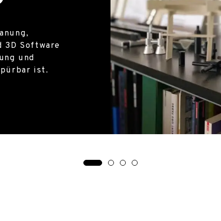
Uns
Mit
gmatisch mit der
Sof
lanung,
Ein
ation aus
Ske
d 3D Software
Pro
alität, Ökologie
Pla
rung und
sow
 Industrie,
pürbar ist.
Zie
e.
Bil